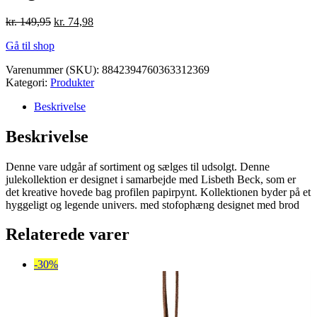
Den
Den
kr.
149,95
kr.
74,98
oprindelige
aktuelle
Gå til shop
pris
pris
var:
er:
Varenummer (SKU):
8842394760363312369
kr. 149,95.
kr. 74,98.
Kategori:
Produkter
Beskrivelse
Beskrivelse
Denne vare udgår af sortiment og sælges til udsolgt. Denne
julekollektion er designet i samarbejde med Lisbeth Beck, som er
det kreative hovede bag profilen papirpynt. Kollektionen byder på et
hyggeligt og legende univers. med stofophæng designet med brod
Relaterede varer
-30%