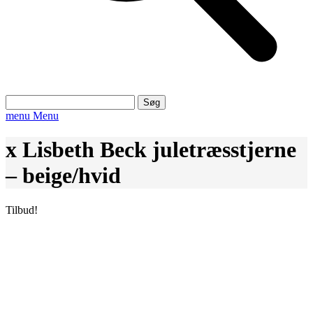
Søg
efter:
menu
Menu
x Lisbeth Beck juletræsstjerne
– beige/hvid
Tilbud!