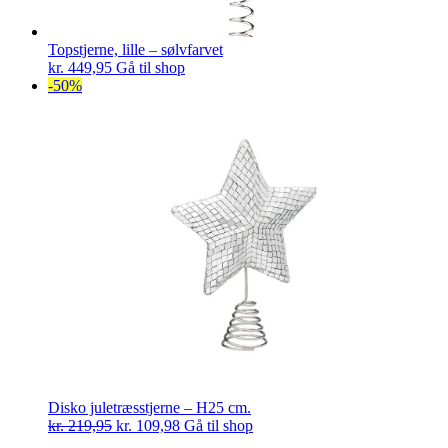
Topstjerne, lille – sølvfarvet
kr.
449,95
Gå til shop
-50%
Disko juletræsstjerne – H25 cm.
Den
Den
kr.
219,95
kr.
109,98
Gå til shop
oprindelige
aktuelle