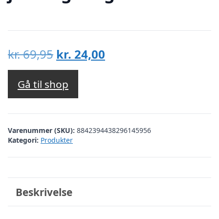
Den
Den
kr.
69,95
kr.
24,00
oprindelige
aktuelle
pris
pris
Gå til shop
var:
er:
kr. 69,95.
kr. 24,00.
Varenummer (SKU):
8842394438296145956
Kategori:
Produkter
Beskrivelse