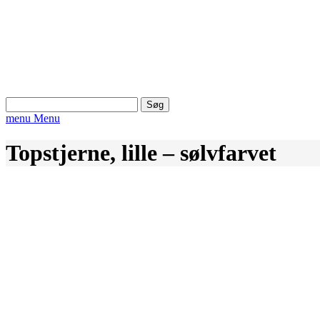
Søg
efter:
menu
Menu
Topstjerne, lille – sølvfarvet