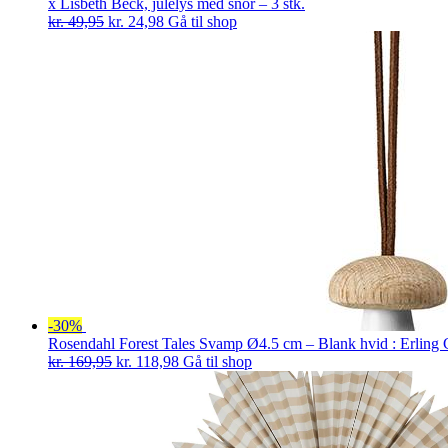
x Lisbeth Beck, julelys med snor – 3 stk.
Den
Den
kr.
49,95
kr.
24,98
Gå til shop
oprindelige
aktuelle
pris
pris
var:
er:
kr. 49,95.
kr. 24,98.
-30%
Rosendahl Forest Tales Svamp Ø4.5 cm – Blank hvid : Erling 
Den
Den
kr.
169,95
kr.
118,98
Gå til shop
oprindelige
aktuelle
pris
pris
var:
er:
kr. 169,95.
kr. 118,98.