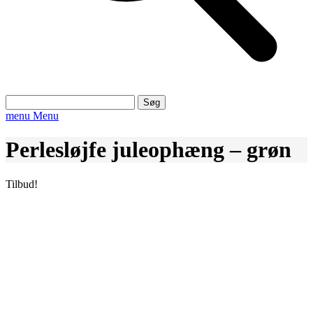
Søg
efter:
menu
Menu
Perlesløjfe juleophæng – grøn
Tilbud!