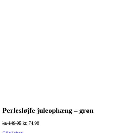
Perlesløjfe juleophæng – grøn
Den
Den
kr.
149,95
kr.
74,98
oprindelige
aktuelle