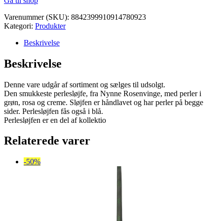
Gå til shop
pris
pris
var:
er:
Varenummer (SKU):
8842399910914780923
kr. 149,95.
kr. 74,98.
Kategori:
Produkter
Beskrivelse
Beskrivelse
Denne vare udgår af sortiment og sælges til udsolgt.
Den smukkeste perlesløjfe, fra Nynne Rosenvinge, med perler i
grøn, rosa og creme. Sløjfen er håndlavet og har perler på begge
sider. Perlesløjfen fås også i blå.
Perlesløjfen er en del af kollektio
Relaterede varer
-50%