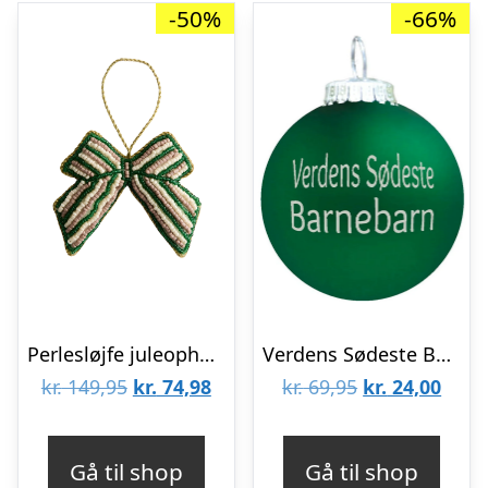
-50%
-66%
Perlesløjfe juleophæng – grøn
Verdens Sødeste Barnebarn julekugle – grøn mat
Den
Den
Den
Den
kr.
149,95
kr.
74,98
kr.
69,95
kr.
24,00
oprindelige
aktuelle
oprindelige
aktue
pris
pris
pris
pris
Gå til shop
Gå til shop