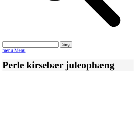
Søg
efter:
menu
Menu
Perle kirsebær juleophæng