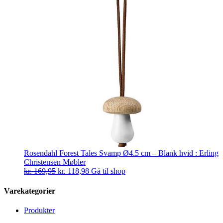
Rosendahl Forest Tales Svamp Ø4.5 cm – Blank hvid : Erling
Christensen Møbler
Den
Den
kr.
169,95
kr.
118,98
Gå til shop
oprindelige
aktuelle
pris
pris
Varekategorier
var:
er:
kr. 169,95.
kr. 118,98.
Produkter