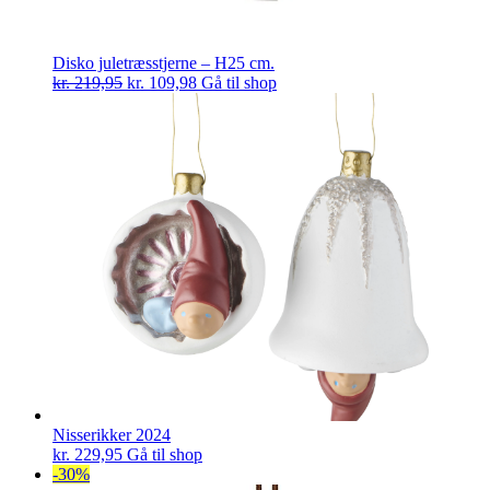
Disko juletræsstjerne – H25 cm.
Den
Den
kr.
219,95
kr.
109,98
Gå til shop
oprindelige
aktuelle
pris
pris
var:
er:
kr. 219,95.
kr. 109,98.
Nisserikker 2024
kr.
229,95
Gå til shop
-30%