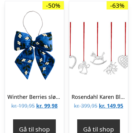
-50%
-63%
Winther Berries sløjfe juleophæng
Rosendahl Karen Blixens Jul sampak 2021 : Erling Christensen Møbler
Den
Den
Den
De
kr.
199,95
kr.
99,98
kr.
399,95
kr.
149,95
oprindelige
aktuelle
oprindelige
aktu
pris
pris
pris
pris
Gå til shop
Gå til shop