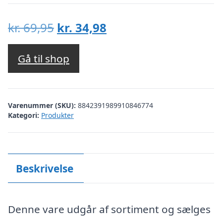
Den
Den
kr.
69,95
kr.
34,98
oprindelige
aktuelle
pris
pris
Gå til shop
var:
er:
kr. 69,95.
kr. 34,98.
Varenummer (SKU):
8842391989910846774
Kategori:
Produkter
Beskrivelse
Denne vare udgår af sortiment og sælges