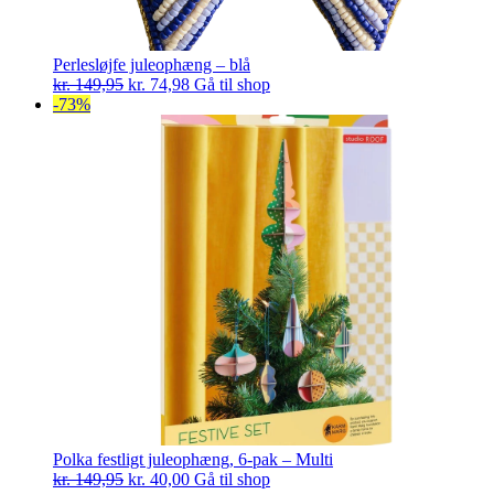
Perlesløjfe juleophæng – blå
Den
Den
kr.
149,95
kr.
74,98
Gå til shop
oprindelige
aktuelle
-73%
pris
pris
var:
er:
kr. 149,95.
kr. 74,98.
Polka festligt juleophæng, 6-pak – Multi
Den
Den
kr.
149,95
kr.
40,00
Gå til shop