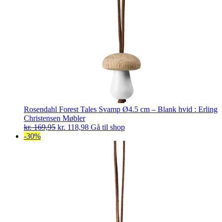
Rosendahl Forest Tales Svamp Ø4.5 cm – Blank hvid : Erling
Christensen Møbler
Den
Den
kr.
169,95
kr.
118,98
Gå til shop
oprindelige
aktuelle
-30%
pris
pris
var:
er:
kr. 169,95.
kr. 118,98.