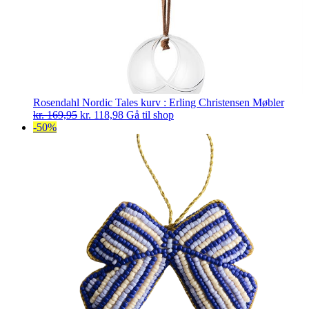
Rosendahl Nordic Tales kurv : Erling Christensen Møbler
Den
Den
kr.
169,95
kr.
118,98
Gå til shop
oprindelige
aktuelle
-50%
pris
pris
var:
er:
kr. 169,95.
kr. 118,98.