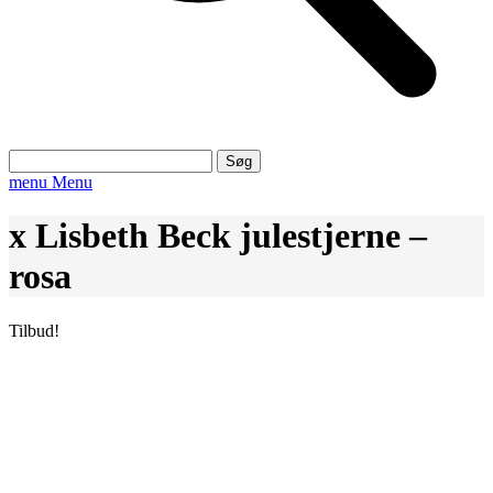
Søg
efter:
menu
Menu
x Lisbeth Beck julestjerne –
rosa
Tilbud!