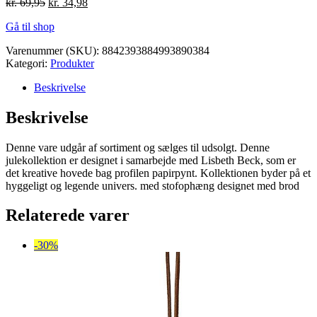
Den
Den
kr.
69,95
kr.
34,98
oprindelige
aktuelle
Gå til shop
pris
pris
var:
er:
Varenummer (SKU):
8842393884993890384
kr. 69,95.
kr. 34,98.
Kategori:
Produkter
Beskrivelse
Beskrivelse
Denne vare udgår af sortiment og sælges til udsolgt. Denne
julekollektion er designet i samarbejde med Lisbeth Beck, som er
det kreative hovede bag profilen papirpynt. Kollektionen byder på et
hyggeligt og legende univers. med stofophæng designet med brod
Relaterede varer
-30%