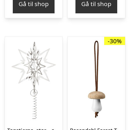
Gå til shop
Gå til shop
var:
er:
kr. 69,95.
kr. 24,00.
-30%