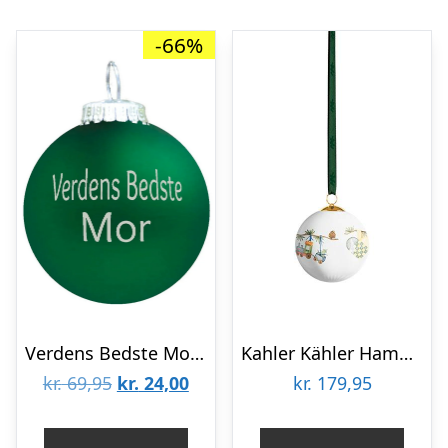
-66%
Verdens Bedste Mor julekugle – grøn mat
Kahler Kähler Hammershøi Christmas kugle 2024 ø 6 cm – Hvid m. deko : Erling Christensen Møbler : Erling Christensen Møbler
Den
Den
kr.
69,95
kr.
24,00
kr.
179,95
oprindelige
aktuelle
pris
pris