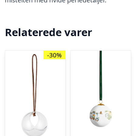
mistelten med hvide perledetaljer.
Relaterede varer
-30%