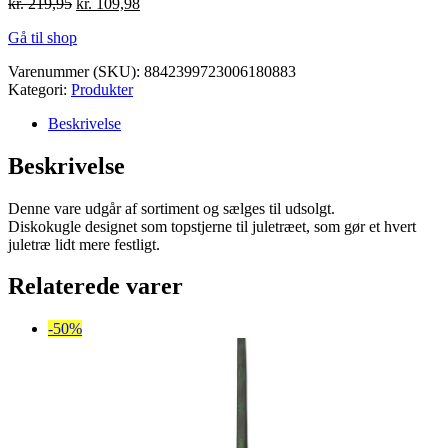
Den
Den
kr.
219,95
kr.
109,98
oprindelige
aktuelle
Gå til shop
pris
pris
var:
er:
Varenummer (SKU):
8842399723006180883
kr. 219,95.
kr. 109,98.
Kategori:
Produkter
Beskrivelse
Beskrivelse
Denne vare udgår af sortiment og sælges til udsolgt.
Diskokugle designet som topstjerne til juletræet, som gør et hvert
juletræ lidt mere festligt.
Relaterede varer
-50%