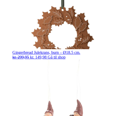
Gingerbread Julekrans, burn – Ø18.5 cm.
Den
Den
kr.
299,95
kr.
149,98
Gå til shop
oprindelige
aktuelle
pris
pris
var:
er:
kr. 299,95.
kr. 149,98.