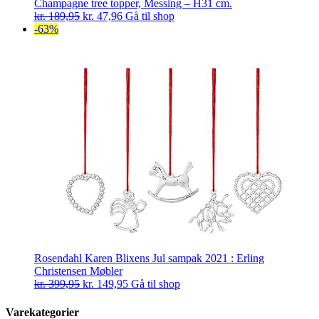
Champagne tree topper, Messing – H31 cm.
Den
Den
kr.
189,95
kr.
47,96
Gå til shop
oprindelige
aktuelle
-63%
pris
pris
var:
er:
kr. 189,95.
kr. 47,96.
Rosendahl Karen Blixens Jul sampak 2021 : Erling
Christensen Møbler
Den
Den
kr.
399,95
kr.
149,95
Gå til shop
oprindelige
aktuelle
pris
pris
Varekategorier