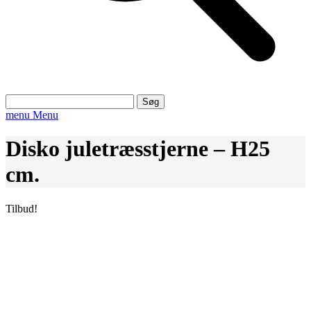
Søg
efter:
menu
Menu
Disko juletræsstjerne – H25
cm.
Tilbud!