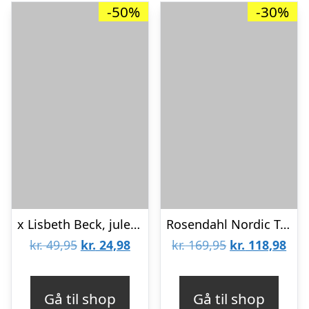
-50%
-30%
x Lisbeth Beck, julelys med snor – 3 stk.
Rosendahl Nordic Tales kurv : Erling Christensen Møbler
Den
Den
Den
De
kr.
49,95
kr.
24,98
kr.
169,95
kr.
118,98
oprindelige
aktuelle
oprindelige
aktu
pris
pris
pris
pris
Gå til shop
Gå til shop